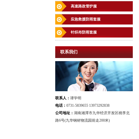
高速路政管护服
应急救援防雨套服
针织布防雨套服
联系我们
联系人：
谭学明
电话：
0731-5839655 13973292838
公司地址：
湖南湘潭市九华经济开发区桃李北
路6号(九华钢材物流园前走200米)